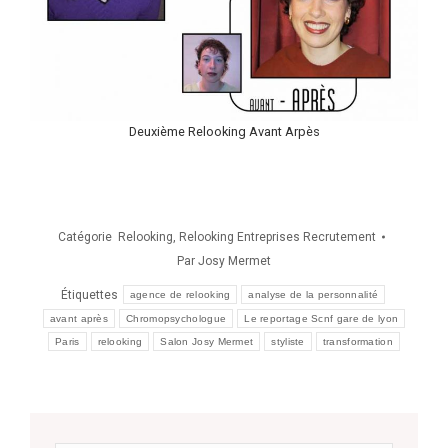
Deuxième Relooking Avant Arpès
Catégorie
Relooking
,
Relooking Entreprises Recrutement
Par
Josy Mermet
Étiquettes
agence de relooking
analyse de la personnalité
avant après
Chromopsychologue
Le reportage Scnf gare de lyon
Paris
relooking
Salon Josy Mermet
styliste
transformation