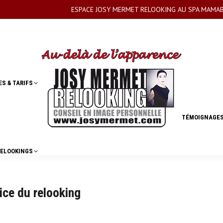
ESPACE JOSY MERMET RELOOKING AU SPA MAMABA
ES & TARIFS
ES & TARIFS
TÉMOIGNAGE
TÉMOIGNAGE
RELOOKINGS
RELOOKINGS
ice du relooking