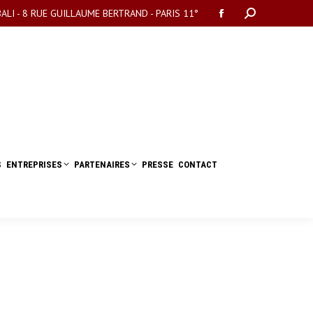
LI - 8 RUE GUILLAUME BERTRAND - PARIS 11°
SEARCH:
Facebook
page
opens
in
new
window
S
ENTREPRISES
PARTENAIRES
PRESSE
CONTACT
S
ENTREPRISES
PARTENAIRES
PRESSE
CONTACT