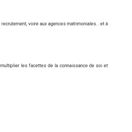
e recrutement, voire aux agences matrimoniales… et à
multiplier les facettes de la connaissance de soi et
Mentions Légales
Politique de confidentialité