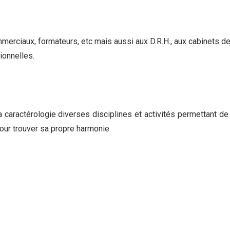
merciaux, formateurs, etc mais aussi aux D.R.H., aux cabinets d
ionnelles.
caractérologie diverses disciplines et activités permettant de 
pour trouver sa propre harmonie.
férencement
Ultimat Concept Web