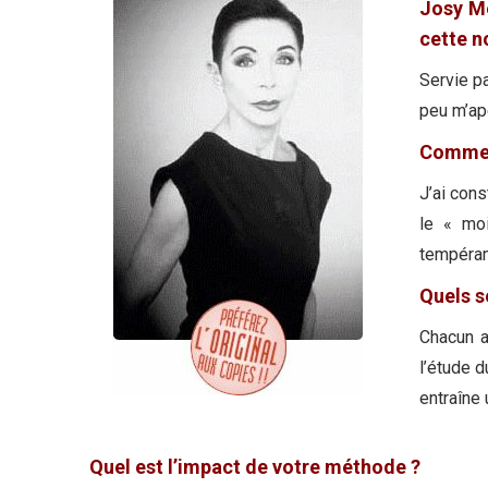
Josy M
cette n
Servie p
peu m’ape
Comment
J’ai cons
le « moi
tempéram
Quels s
Chacun a
l’étude d
entraîne 
Quel est l’impact de votre méthode ?