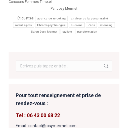
Concours Femmes Timotei
Par
Josy Mermet
Étiquettes
agence de relooking
analyse de la personnalité
avant après
Chromopsychologue
Ludivine
Paris
relooking
Salon Josy Mermet
styliste
transformation
Search:
Pour tout renseignement et prise de
rendez-vous :
Tel : 06 43 00 68 22
Email : contact@josymermet.com