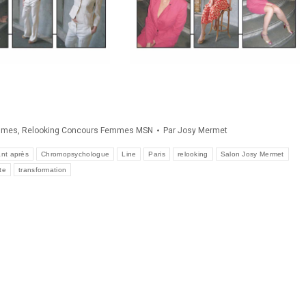
mmes
,
Relooking Concours Femmes MSN
Par
Josy Mermet
nt après
Chromopsychologue
Line
Paris
relooking
Salon Josy Mermet
ste
transformation
férencement
Ultimat Concept Web