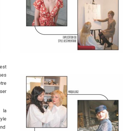
est
ses
tre
iser
, la
yle
ond