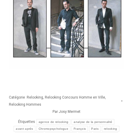
Catégorie
Relooking
,
Relooking Concours Homme en Ville
,
Relooking Hommes
Par
Josy Mermet
Étiquettes
agence de relooking
analyse de la personnalité
avant après
Chromopsychologue
François
Paris
relooking