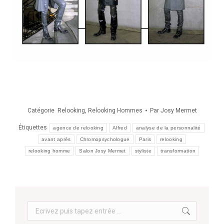
Catégorie
Relooking
,
Relooking Hommes
Par
Josy Mermet
Étiquettes
agence de relooking
Alfred
analyse de la personnalité
avant après
Chromopsychologue
Paris
relooking
relooking homme
Salon Josy Mermet
styliste
transformation
Search: